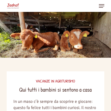
Skip
Menu
to
main
Close
content
Menu
VACANZE IN AGRITURISMO
Qui tutti i bambini si sentono a casa
In un maso c’è sempre da scoprire e giocare:
questo fa felice tutti i bambini curiosi. Il nostro