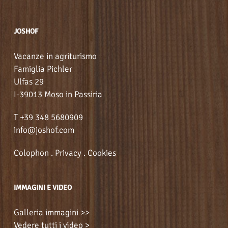
JOSHOF
Vacanze in agriturismo
Famiglia Pichler
Ulfas 29
I-39013 Moso in Passiria
T +39 348 5680909
info@joshof.com
Colophon
.
Privacy
.
Cookies
IMMAGINI E VIDEO
Galleria immagini >>
Vedere tutti i video >